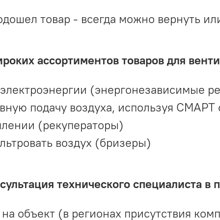
одошел товар - всегда можно вернуть ил
ироких ассортиментов товаров для вент
 электроэнергии (энергонезависимые р
вную подачу воздуха, используя СМАРТ
плении (рекуператоры)
льтровать воздух (бризеры)
ультация технического специалиста в 
на объект (в регионах присутствия комп