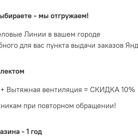
выбираете - мы отгружаем!
ловые Линии в вашем городе
ого для вас пункта выдачи заказов Ян
плектом
 + Вытяжная вентиляция = СКИДКА 10%
жникам при повторном обращении!
зина - 1 год