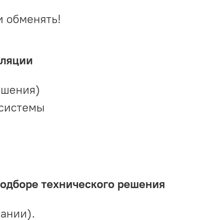
и обменять!
иляции
ешения)
 системы
подборе технического решения
ании).