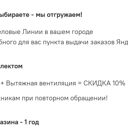
выбираете - мы отгружаем!
ловые Линии в вашем городе
ого для вас пункта выдачи заказов Ян
плектом
 + Вытяжная вентиляция = СКИДКА 10%
жникам при повторном обращении!
зина - 1 год