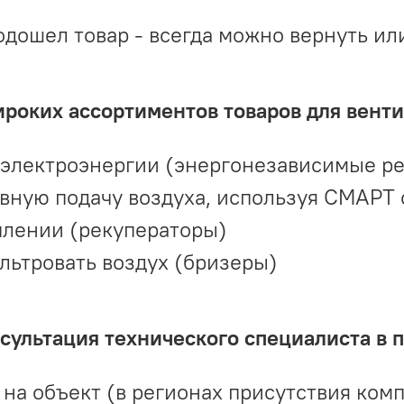
одошел товар - всегда можно вернуть ил
ироких ассортиментов товаров для вент
 электроэнергии (энергонезависимые р
вную подачу воздуха, используя СМАРТ
плении (рекуператоры)
льтровать воздух (бризеры)
ультация технического специалиста в 
на объект (в регионах присутствия комп