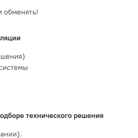
и обменять!
иляции
ешения)
 системы
подборе технического решения
ании).