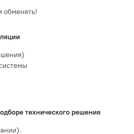
и обменять!
иляции
ешения)
 системы
подборе технического решения
ании).