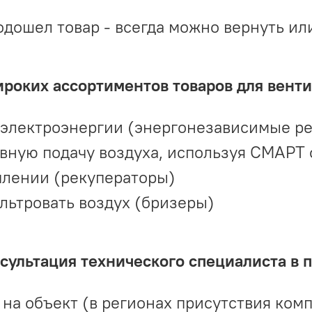
одошел товар - всегда можно вернуть ил
ироких ассортиментов товаров для вент
 электроэнергии (энергонезависимые р
вную подачу воздуха, используя СМАРТ
плении (рекуператоры)
льтровать воздух (бризеры)
ультация технического специалиста в 
на объект (в регионах присутствия комп