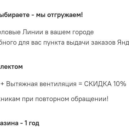
выбираете - мы отгружаем!
ловые Линии в вашем городе
ого для вас пункта выдачи заказов Ян
плектом
 + Вытяжная вентиляция = СКИДКА 10%
жникам при повторном обращении!
зина - 1 год