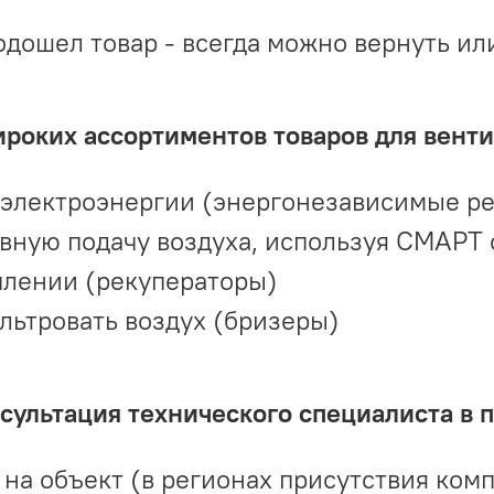
одошел товар - всегда можно вернуть ил
ироких ассортиментов товаров для вент
 электроэнергии (энергонезависимые р
вную подачу воздуха, используя СМАРТ
плении (рекуператоры)
льтровать воздух (бризеры)
ультация технического специалиста в 
на объект (в регионах присутствия комп