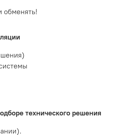
и обменять!
иляции
ешения)
 системы
подборе технического решения
ании).