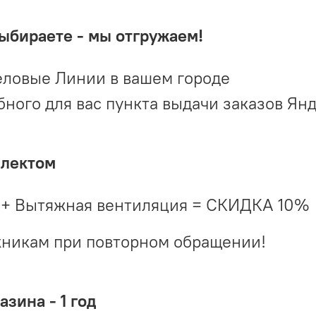
выбираете - мы отгружаем!
ловые Линии в вашем городе
ого для вас пункта выдачи заказов Ян
плектом
 + Вытяжная вентиляция = СКИДКА 10%
жникам при повторном обращении!
зина - 1 год