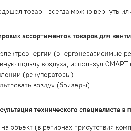
одошел товар - всегда можно вернуть ил
ироких ассортиментов товаров для вент
 электроэнергии (энергонезависимые р
вную подачу воздуха, используя СМАРТ
плении (рекуператоры)
льтровать воздух (бризеры)
ультация технического специалиста в 
на объект (в регионах присутствия комп