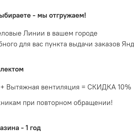
выбираете - мы отгружаем!
ловые Линии в вашем городе
ого для вас пункта выдачи заказов Ян
плектом
 + Вытяжная вентиляция = СКИДКА 10%
жникам при повторном обращении!
зина - 1 год