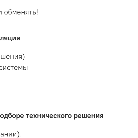
и обменять!
иляции
ешения)
 системы
подборе технического решения
ании).