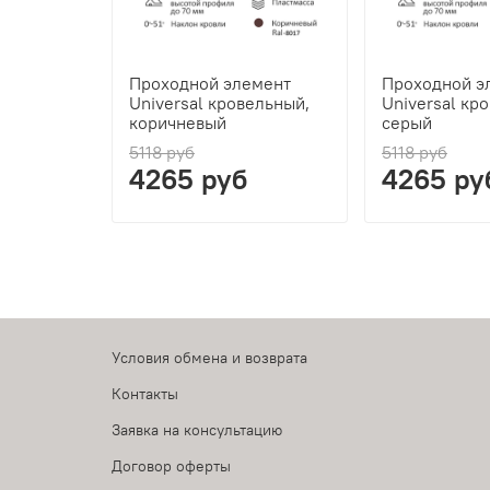
Проходной элемент
Проходной э
Universal кровельный,
Universal кр
коричневый
серый
5118 руб
5118 руб
4265 руб
4265 ру
Условия обмена и возврата
Контакты
Заявка на консультацию
Договор оферты