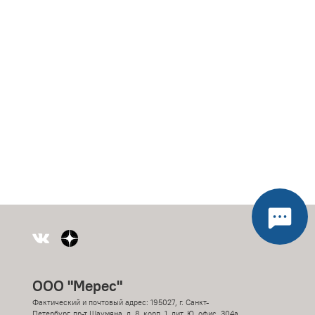
ООО "Мерес"
Фактический и почтовый адрес: 195027, г. Санкт-
Петербург, пр-т Шаумяна, д. 8, корп. 1, лит. Ю, офис. 304а