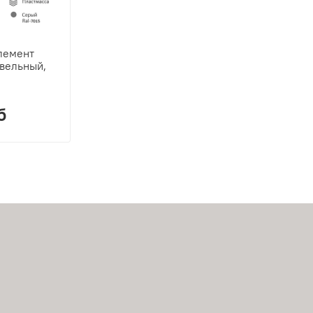
лемент
овельный,
б