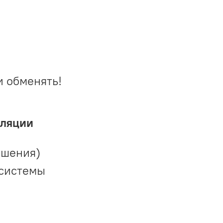
и обменять!
иляции
ешения)
 системы