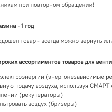
жникам при повторном обращении!
зина - 1 год
одошел товар - всегда можно вернуть ил
ироких ассортиментов товаров для вент
 электроэнергии (энергонезависимые р
вную подачу воздуха, используя СМАРТ
плении (рекуператоры)
льтровать воздух (бризеры)