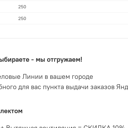
250
250
выбираете - мы отгружаем!
ловые Линии в вашем городе
ого для вас пункта выдачи заказов Ян
плектом
 + Вытяжная вентиляция = СКИДКА 10%