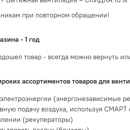
жникам при повторном обращении!
зина - 1 год
одошел товар - всегда можно вернуть ил
ироких ассортиментов товаров для вент
 электроэнергии (энергонезависимые р
вную подачу воздуха, используя СМАРТ
плении (рекуператоры)
льтровать воздух (бризеры)