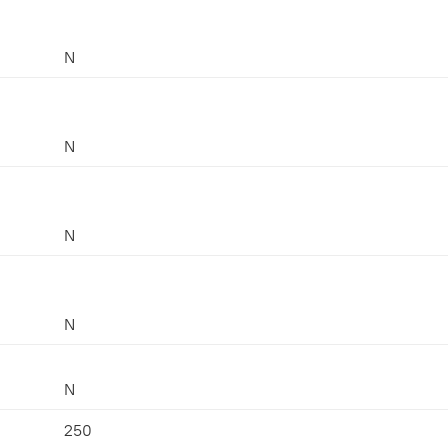
N
N
N
N
N
250