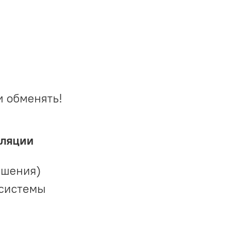
и обменять!
иляции
ешения)
 системы