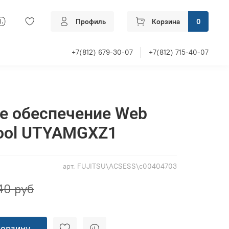
Профиль
Корзина
0
+7(812) 679-30-07
+7(812) 715-40-07
е обеспечение Web
Tool UTYAMGXZ1
арт.
FUJITSU\ACSESS\c00404703
40 руб
корзину