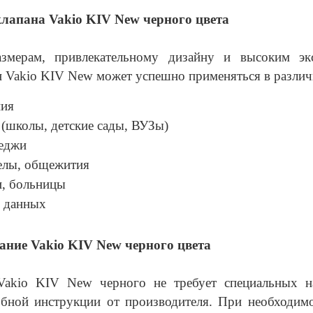
лапана Vakio KIV New черного цвета
змерам, привлекательному дизайну и высоким экс
 Vakio KIV New может успешно применяться в различ
ния
(школы, детские сады, ВУЗы)
теджи
елы, общежития
и, больницы
и данных
ание Vakio KIV New черного цвета
 Vakio KIV New черного не требует специальных 
бной инструкции от производителя. При необходимо