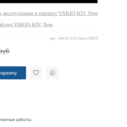
о эксплуатации и паспорт VAKIO KIV New
аблон VAKIO KIV New
арт.
VAKIO-KIV-New-9005
руб
корзину
тажные работы.