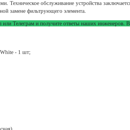
и. Техническое обслуживание устройства заключаетс
ной замене фильтрующего элемента.
ап или Телеграм и получите ответы
наших инженеров. Вр
hite - 1 шт;
асная)