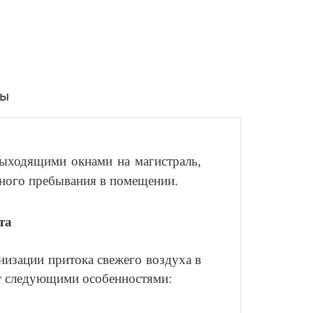
вы
выходящими окнами на магистраль,
тного пребывания в помещении
.
та
низации притока свежего воздуха в
т следующими особенностями: