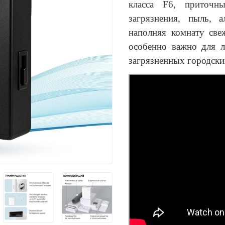
класса
F
6, приточн
загрязнения, пыль, 
наполняя комнату св
особенно важно для 
загрязненных городски