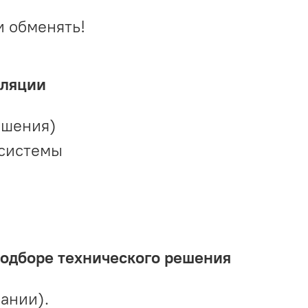
и обменять!
иляции
ешения)
 системы
подборе технического решения
ании).