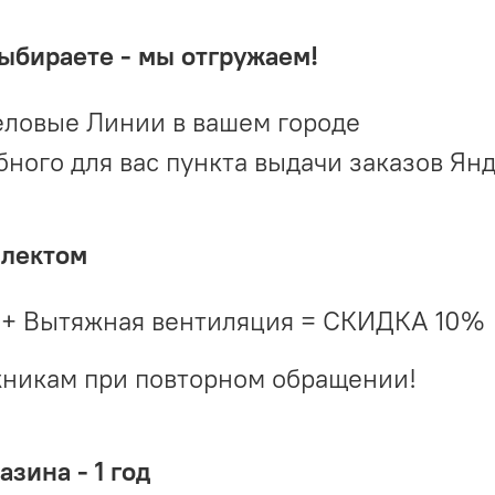
выбираете - мы отгружаем!
ловые Линии в вашем городе
ого для вас пункта выдачи заказов Ян
плектом
 + Вытяжная вентиляция = СКИДКА 10%
жникам при повторном обращении!
зина - 1 год