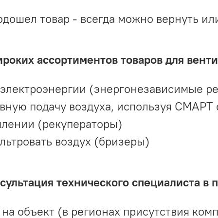
одошел товар - всегда можно вернуть ил
ироких ассортиментов товаров для вент
 электроэнергии (энергонезависимые р
вную подачу воздуха, используя СМАРТ
плении (рекуператоры)
льтровать воздух (бризеры)
ультация технического специалиста в 
на объект (в регионах присутствия комп