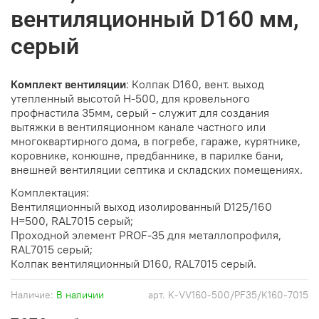
вентиляционный D160 мм,
серый
Комплект вентиляции
: Колпак D160, вент. выход
утепленный высотой Н-500, для кровельного
профнастила 35мм, серый - служит для создания
вытяжки в вентиляционном канале частного или
многоквартирного дома, в погребе, гараже, курятнике,
коровнике, конюшне, предбаннике, в парилке бани,
внешней вентиляции септика и складских помещениях.
Комплектация:
Вентиляционный выход изолированный D125/160
H=500, RAL7015 серый;
Проходной элемент PROF-35 для металлопрофиля,
RAL7015 серый;
Колпак вентиляционный D160, RAL7015 серый.
Наличие:
В наличии
арт.
K-VV160-500/PF35/K160-7015