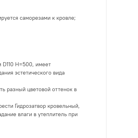
ируется саморезами к кровле;
м D110 H=500, имеет
ания эстетического вида
ть разный цветовой оттенок в
ести Гидрозатвор кровельный,
адание влаги в утеплитель при