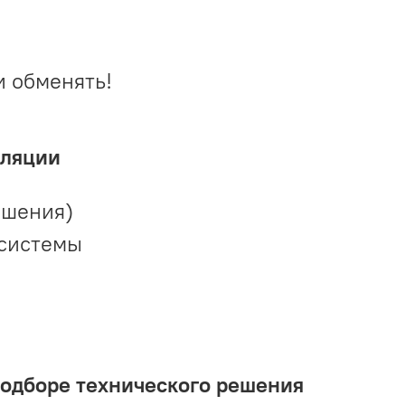
и обменять!
иляции
ешения)
 системы
подборе технического решения