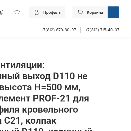
Профиль
Корзина
+7(812) 679-30-07
+7(812) 715-40-07
нтиляции:
нный выход D110 не
высота H=500 мм,
лемент PROF-21 для
филя кровельного
 С21, колпак