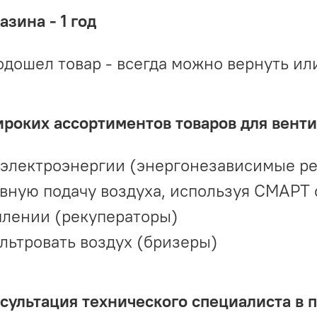
зина - 1 год
одошел товар - всегда можно вернуть ил
ироких ассортиментов товаров для вент
 электроэнергии (энергонезависимые р
вную подачу воздуха, используя СМАРТ
плении (рекуператоры)
льтровать воздух (бризеры)
ультация технического специалиста в 