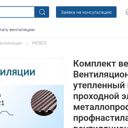
Заявка на консультацию
тать вентиляцию
ентиляции
MERES
Комплект ве
Вентиляцио
утепленный 
проходной э
металлопро
профнастила