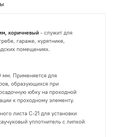
вы
 мм, коричневый
- служит для
ребе, гараже, курятнике,
адских помещениях.
0 мм. Применяется для
аров, образующихся при
посадочную юбку на проходной
ации к проходному элементу.
ого листа С-21 для установки
каучуковый уплотнитель с липкой