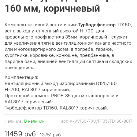
160 мм, коричневый
Комплект активной вентиляции:
Турбодефлектор
TD160,
вент. выход утепленный высотой Н-700, для
кровельного профнастила 35мм, коричневый - служит
для увеличения тяги в вентиляционном канале частного
или многоквартирного дома, в погребе, гараже,
курятнике, коровнике, конюшне, предбаннике, в
парилке бани, внешней вентиляции септика и складских
помещениях.
Комплектация:
Вентиляционный выход изолированный D125/160
H=700, RAL8017 коричневый;
Проходной элемент PROF-35 для металлопрофиля,
RAL8017 коричневый;
Турбодефлектор TD160, RAL8017 коричневый.
Наличие:
В наличии
арт.
K-VV160-700/PF35/TD160-8017
11459 руб
13751 руб