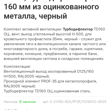
160 мм из оцинкованного
металла, черный
Комплект активной вентиляции:
Турбодефлектор
TD160
ОЦ, вент. выход утепленный высотой Н-500, для
кровельного профнастила 35мм, черный - служит для
увеличения тяги в вентиляционном канале частного или
многоквартирного дома, в погребе, гараже, курятнике,
коровнике, конюшне, предбаннике, в парилке бани,
внешней вентиляции септика и складских помещениях.
Комплектация:
Вентиляционный выход изолированный D125/160
H=500, RAL9005 чeрный;
Проходной элемент PROF-35 для металлопрофиля,
RAL9005 чeрный;
Турбодефлектор TD160 ОЦ,оцинкованная сталь.
Наличие:
В наличии
арт.
K-VV160-500/PF35/TD160OC-9005