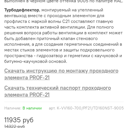
выполнен в черном цвете оттенка 9005 по палитре RAL.
Турбодефлектор
, монтируемый на утепленный
вентвыход вместе с проходным элементом для
профлиста с маркой волны С21 составляют главную
часть комплекта активной вентиляции.
Для полного
решения вопроса работы вентиляции в комплект может
быть добавлен приточный клапан стенового
исполнения, а для создания герметичных соединений в
местах стыков элементов и защиты подкровельного
пространства - гидрозатвор и герметики с каучуковой и
битумно-каучуковой основой.
Скачать инструкцию по монтажу проходного
элемента PROF-21
Скачать технический паспорт проходного
элемента PROF-21
Наличие:
В наличии
арт.
K-VV160-700/PF21/TD160NST-9005
11935 руб
14322 руб