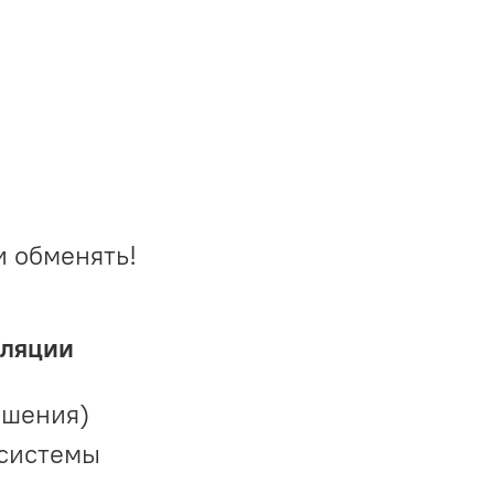
и обменять!
иляции
ешения)
 системы