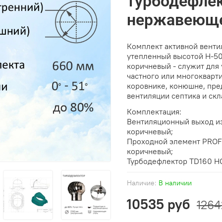
турбодефлек
нержавеюще
Комплект активной венти
утепленный высотой Н-50
коричневый - служит для
частного или многокварти
коровнике, конюшне, пре
вентиляции септика и ск
Комплектация:
Вентиляционный выход и
коричневый;
Проходной элемент PROF
коричневый;
Турбодефлектор TD160 НС
Наличие:
В наличии
10535 руб
1264