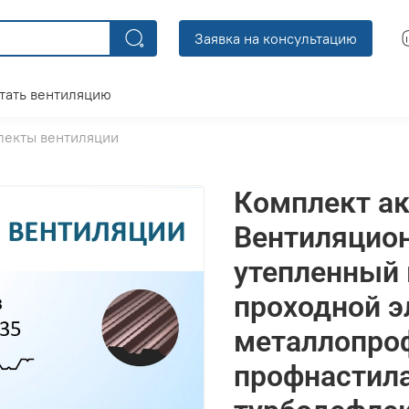
Заявка на консультацию
тать вентиляцию
лекты вентиляции
Комплект ак
Вентиляцио
утепленный 
проходной э
металлопро
профнастил