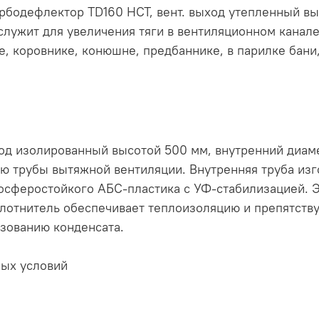
урбодефлектор TD160 НСТ, вент. выход утепленный вы
служит для увеличения тяги в вентиляционном канале
ке, коровнике, конюшне, предбаннике, в парилке бани
од изолированный высотой 500 мм, внутренний диаме
лю трубы вытяжной вентиляции. Внутренняя труба изг
осферостойкого АБС-пластика с УФ-стабилизацией. 
лотнитель обеспечивает теплоизоляцию и препятств
зованию конденсата.
ных условий