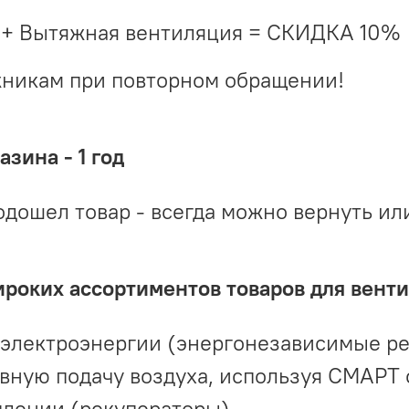
 + Вытяжная вентиляция = СКИДКА 10%
жникам при повторном обращении!
зина - 1 год
одошел товар - всегда можно вернуть ил
ироких ассортиментов товаров для вент
 электроэнергии (энергонезависимые р
вную подачу воздуха, используя СМАРТ
плении (рекуператоры)