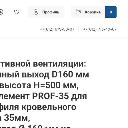
Профиль
Корзина
0
+7(812) 679-30-07
+7(812) 715-40-07
тивной вентиляции:
нный выход D160 мм
высота H=500 мм,
лемент PROF-35 для
филя кровельного
а 35мм,