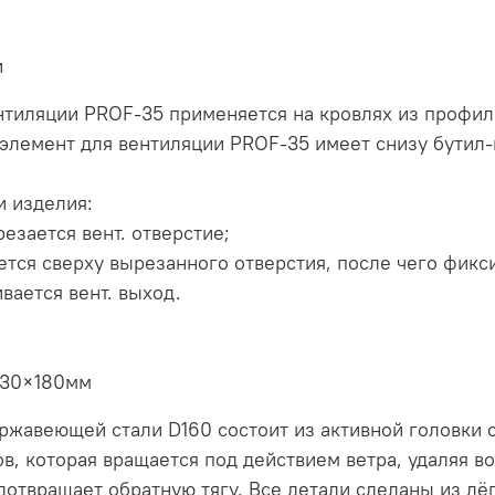
и
нтиляции PROF-35 применяется на кровлях из профил
элемент для вентиляции PROF-35 имеет снизу бутил-
и изделия:
езается вент. отверстие;
ется сверху вырезанного отверстия, после чего фикс
вается вент. выход.
230×180мм
ржавеющей стали D160 состоит из активной головки с
, которая вращается под действием ветра, удаляя во
дотвращает обратную тягу. Все детали сделаны из лё