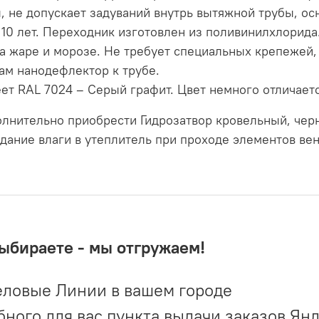
, не допускает задуваний внутрь вытяжной трубы, ос
10 лет. Переходник изготовлен из поливинилхлорида.
на жаре и морозе. Не требует специальных крепежей,
ам нанодефлектор к трубе.
т RAL 7024 – Серый графит. Цвет немного отличаетс
лнительно приобрести Гидрозатвор кровельный, черн
дание влаги в утеплитель при проходе элементов вен
выбираете - мы отгружаем!
ловые Линии в вашем городе
ого для вас пункта выдачи заказов Ян