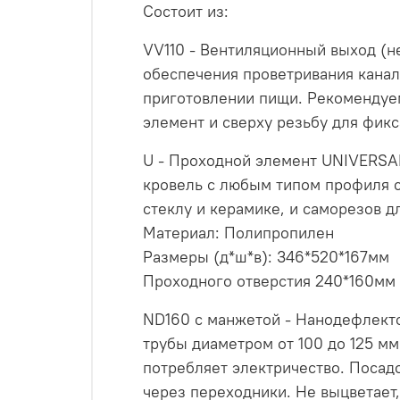
Состоит из:
VV110 - Вентиляционный выход (н
обеспечения проветривания канал
приготовлении пищи. Рекомендуем
элемент и сверху резьбу для фик
U - Проходной элемент UNIVERSAL
кровель с любым типом профиля с
стеклу и керамике, и саморезов д
Материал: Полипропилен
Размеры (д*ш*в): 346*520*167мм
Проходного отверстия 240*160мм
ND160 с манжетой - Нанодефлекто
трубы диаметром от 100 до 125 мм
потребляет электричество. Посад
через переходники. Не выцветает