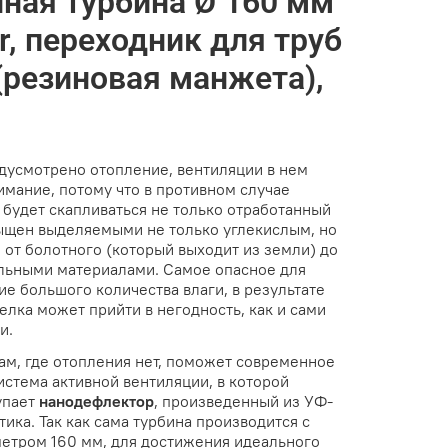
ная турбина Ø 160 мм
r, переходник для труб
(резиновая манжета),
дусмотрено отопление, вентиляции в нем
имание, потому что в противном случае
 будет скапливаться не только отработанный
ыщен выделяемыми не только углекислым, но
 от болотного (который выходит из земли) до
льными материалами. Самое опасное для
е большого количества влаги, в результате
елка может прийти в негодность, как и сами
и.
ам, где отопления нет, поможет современное
стема активной вентиляции, в которой
упает
нанодефлектор
, произведенный из УФ-
ика. Так как сама турбина производится с
етром 160 мм, для достижения идеального