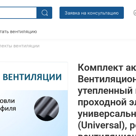
Заявка на консультацию
тать вентиляцию
лекты вентиляции
Комплект ак
Вентиляцио
утепленный 
проходной э
универсаль
(Universal),