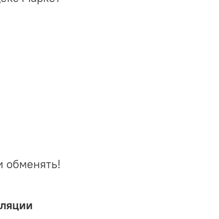
и обменять!
иляции