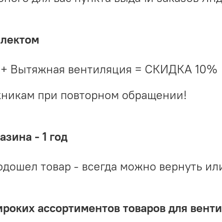
плектом
 + Вытяжная вентиляция = СКИДКА 10%
жникам при повторном обращении!
зина - 1 год
одошел товар - всегда можно вернуть ил
ироких ассортиментов товаров для вент