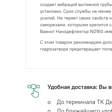
создает вибраций вытяжной трубы
установки. Срок службы не менее 
усилий. Не теряет своих свойств 
саморезами, которыми крепится с
Важно! Нанодефлектор ND160 имее
С этим товаром рекомендуем допо
гидрозатвора предотвращает попа
Удобная доставка: Вы 
o До терминала ТК Де
o До ближайшего удобн