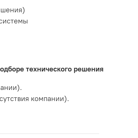
ешения)
 системы
подборе технического решения
ании).
сутствия компании).