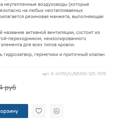
на неутепленные воздуховоды (которые
безопасно на любых неотапливаемых
рилагается резиновая манжета, выполняющая
 название активной вентиляции, состоит из
той-переходником, неизолированного
элемента для всех типов кровли.
ь гидрозатвор, герметики и приточный клапан
арт.
K-VV110/U/ND100-125-7015
4 руб
корзину