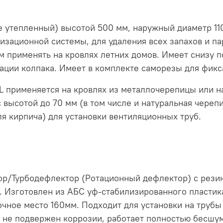
е утепленный) высотой 500 мм, наружный диаметр 11
изационной системы, для удаления всех запахов и п
 применять на кровлях летних домов. Имеет снизу 
сации колпака. Имеет в комплекте саморезы для фикс
 применяется на кровлях из металлочерепицы или на
 высотой до 70 мм (в том числе и натуральная череп
ля кирпича) для установки вентиляционных труб.
р/Турбодефлектор (Ротационный дефлектор) с резин
. Изготовлен из АБС уф-стабилизированного пластика
очное место 160мм. Подходит для установки на трубы
, не подвержен коррозии, работает полностью бесшум