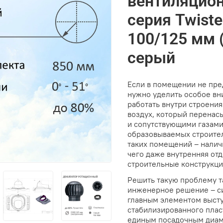
вентиляцион
серия Twiste
100/125 мм 
серый
Если в помещении не пре
нужно уделить особое вн
работать внутри строения
воздух, который перенас
и сопутствующими газами
образовываемых строите
таких помещений – наличи
чего даже внутренняя отд
строительные конструкци
Решить такую проблему т
инженерное решение – си
главным элементом выст
стабилизированного пласт
единым посадочным диам