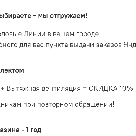
выбираете - мы отгружаем!
ловые Линии в вашем городе
ого для вас пункта выдачи заказов Ян
плектом
 + Вытяжная вентиляция = СКИДКА 10%
жникам при повторном обращении!
зина - 1 год