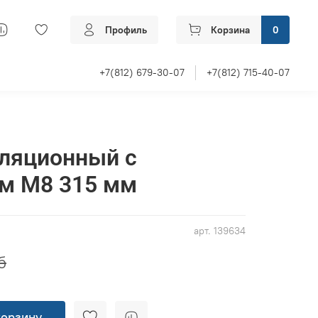
Профиль
Корзина
0
+7(812) 679-30-07
+7(812) 715-40-07
иляционный с
ем M8 315 мм
арт.
139634
б
корзину