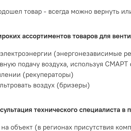
одошел товар - всегда можно вернуть ил
ироких ассортиментов товаров для вент
 электроэнергии (энергонезависимые р
вную подачу воздуха, используя СМАРТ
плении (рекуператоры)
льтровать воздух (бризеры)
ультация технического специалиста в 
на объект (в регионах присутствия комп