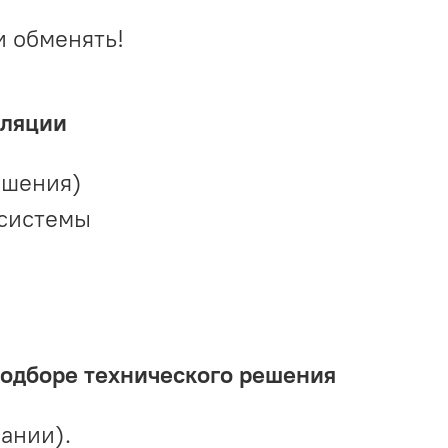
и обменять!
иляции
ешения)
 системы
подборе технического решения
ании).