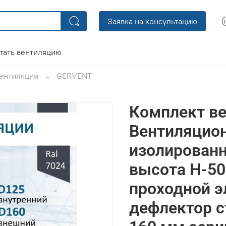
Заявка на консультацию
тать вентиляцию
ентиляции
GERVENT
Комплект ве
Вентиляцио
изолированн
высота H-500
проходной э
дефлектор с