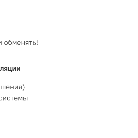
и обменять!
иляции
ешения)
 системы