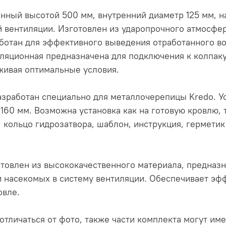
ный высотой 500 мм, внутренний диаметр 125 мм, н
 вентиляции. Изготовлен из ударопрочного атмосфе
ботан для эффективного выведения отработанного в
иляционная предназначена для подключения к колпак
рживая оптимальные условия.
зработан специально для металлочерепицы Kredo. Ус
160 мм. Возможна установка как на готовую кровлю, 
 кольцо гидрозатвора, шаблон, инструкция, герметик
товлен из высококачественного материала, предназ
и насекомых в систему вентиляции. Обеспечивает эф
овле.
тличаться от фото, также части комплекта могут име