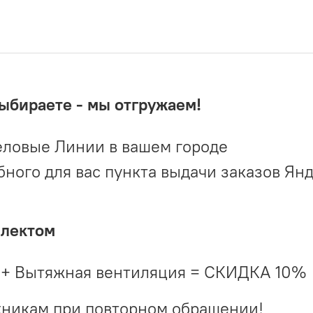
выбираете - мы отгружаем!
ловые Линии в вашем городе
ого для вас пункта выдачи заказов Ян
плектом
 + Вытяжная вентиляция = СКИДКА 10%
жникам при повторном обращении!