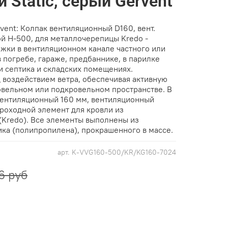
 Static, серый Gervent
vent: Колпак вентиляционный D160, вент.
й Н-500, для металлочерепицы Kredo -
яжки в вентиляционном канале частного или
 погребе, гараже, предбаннике, в парилке
и септика и складских помещениях.
 воздействием ветра, обеспечивая активную
овельном или подкровельном пространстве. В
вентиляционный 160 мм, вентиляционный
роходной элемент для кровли из
Kredo). Все элементы выполнены из
ика (полипропилена), прокрашенного в массе.
арт.
K-VVG160-500/KR/KG160-7024
6 руб