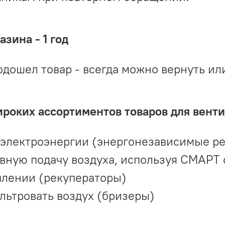
зина - 1 год
одошел товар - всегда можно вернуть ил
ироких ассортиментов товаров для вент
 электроэнергии (энергонезависимые р
вную подачу воздуха, используя СМАРТ
плении (рекуператоры)
льтровать воздух (бризеры)