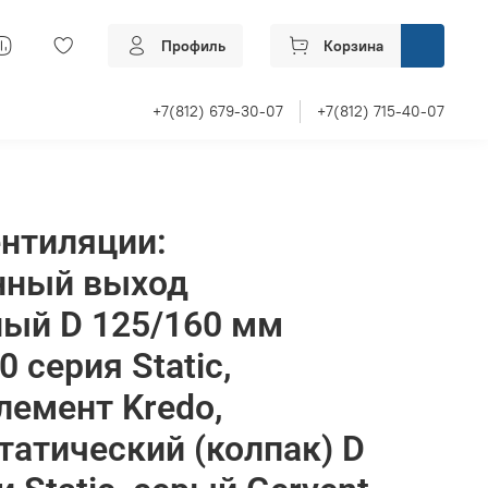
Профиль
Корзина
+7(812) 679-30-07
+7(812) 715-40-07
нтиляции:
нный выход
ый D 125/160 мм
 серия Static,
лемент Kredo,
татический (колпак) D