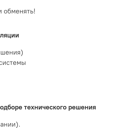
и обменять!
иляции
ешения)
 системы
подборе технического решения
ании).