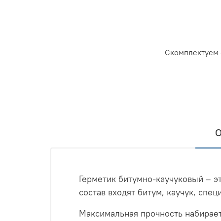
Скомплектуем 
О
Герметик битумно-каучуковый – э
состав входят битум, каучук, спе
Максимальная прочность набираетс