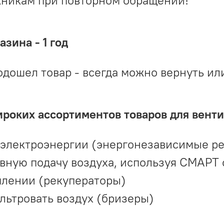
жникам при повторном обращении!
зина - 1 год
одошел товар - всегда можно вернуть ил
ироких ассортиментов товаров для вент
 электроэнергии (энергонезависимые р
вную подачу воздуха, используя СМАРТ
плении (рекуператоры)
льтровать воздух (бризеры)