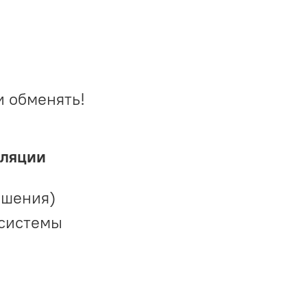
и обменять!
иляции
ешения)
 системы