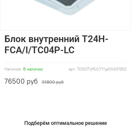
Блок внутренний T24H-
FCA/I/TC04P-LC
Наличие:
В наличии
арт.
TOSOT\MULTY\e00431952
76500 руб
91800 руб
Подберём оптимальное решение