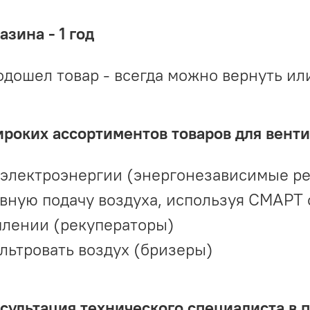
зина - 1 год
одошел товар - всегда можно вернуть ил
ироких ассортиментов товаров для вент
 электроэнергии (энергонезависимые р
вную подачу воздуха, используя СМАРТ
плении (рекуператоры)
льтровать воздух (бризеры)
ультация технического специалиста в 