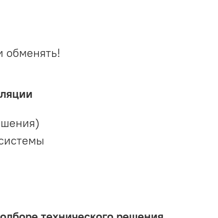
и обменять!
иляции
ешения)
 системы
подборе технического решения