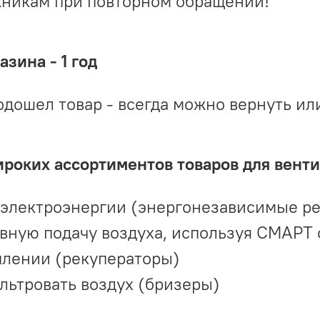
жникам при повторном обращении!
зина - 1 год
одошел товар - всегда можно вернуть ил
ироких ассортиментов товаров для вент
 электроэнергии (энергонезависимые р
вную подачу воздуха, используя СМАРТ
плении (рекуператоры)
льтровать воздух (бризеры)