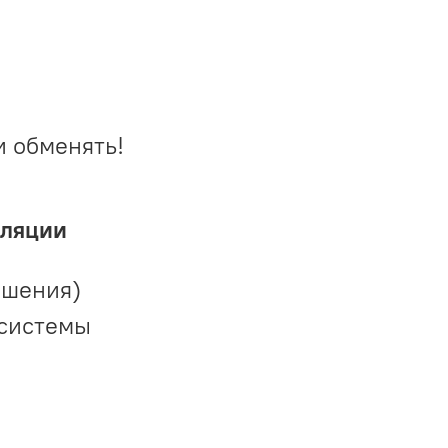
и обменять!
иляции
ешения)
 системы