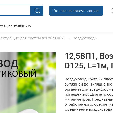
Заявка на консультацию
тать вентиляцию
ектующие для систем вентиляции
Воздуховоды
12,5ВП1, Во
D125, L=1м,
Воздуховод круглый плас
вытяжной вентиляционно
организации воздухообм
помещениях. Диаметр сос
миллиметров. Предназнач
отработанного, обеспечи
Соединение воздуховода 