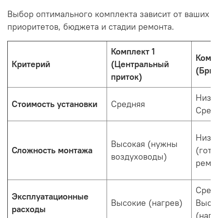
Выбор оптимального комплекта зависит от ваших
приоритетов, бюджета и стадии ремонта.
Комплект 1
Комп
Критерий
(Центральный
(Бри
приток)
Низк
Стоимость установки
Средняя
Сред
Низк
Высокая (нужны
Сложность монтажа
(гот
воздуховоды)
ремо
Сред
Эксплуатационные
Высокие (нагрев)
Высо
расходы
(нагр