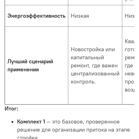
Энергоэффективность
Низкая
Низк
Кварт
Новостройка или
гото
капитальный
ремо
Лучший сценарий
ремонт, где важен
где
применения
централизованный
нево
контроль.
прол
возд
Итог:
Комплект 1
— это базовое, проверенное
решение для организации притока на этапе
стройки.