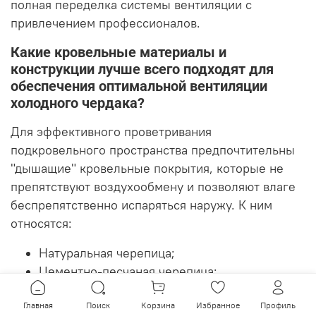
полная переделка системы вентиляции с
привлечением профессионалов.
Какие кровельные материалы и
конструкции лучше всего подходят для
обеспечения оптимальной вентиляции
холодного чердака?
Для эффективного проветривания
подкровельного пространства предпочтительны
"дышащие" кровельные покрытия, которые не
препятствуют воздухообмену и позволяют влаге
беспрепятственно испаряться наружу. К ним
относятся:
Натуральная черепица;
Цементно-песчаная черепица;
Битумная черепица;
Главная
Поиск
Корзина
Избранное
Профиль
Профнастил и металлочерепица с